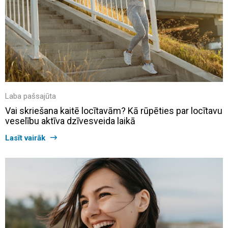
Laba pašsajūta
Vai skriešana kaitē locītavām? Kā rūpēties par locītavu
veselību aktīva dzīvesveida laikā
Lasīt vairāk