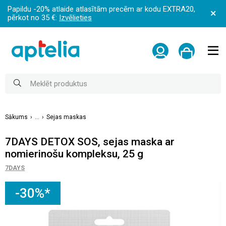
Papildu -20% atlaide atlasītām precēm ar kodu EXTRA20,
pērkot no 35 €:
Izvēlieties
Sākums
...
Sejas maskas
7DAYS DETOX SOS, sejas maska ​​ar
nomierinošu kompleksu, 25 g
7DAYS
-30%*