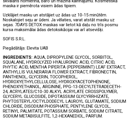
skvalāns nomierina, baro un mazina kairinājumu. Kosmētiskā
maska ir piemērota visiem ādas tipiem.
Uzklājiet masku un atstājiet uz ādas uz 10-15 minūtēm.
Noskalojiet seju ar ūdeni. Ja vēlaties, varat atstāt masku uz
sejas. 7DAYS DETOX maskas var lietot kā daļu no trīs posmu
kursa maksimālai ādas detoksikācijai vai arī atsevišķi.
SOFIS S.R.L.
Piegādātājs:
Elevita UAB
INGREDIENTS:
AQUA, DIPROPYLENE GLYCOL, SORBITOL,
SQUALANE, HYDROLYZED HYALURONIC ACID, CITRIC ACID,
PHYTIC ACID, MENTHA PIPERITA (PEPPERMINT) LEAF EXTRACT,
ANTHYLLIS VULNERARIA FLOWER EXTRACT, FIBRONECTIN,
PANTHENOL, GLYCERIN, TOCOPHEROL,
HYDROXYETHYLCELLULOSE, HYDROXYACETOPHENONE,
PHENOXYETHANOL, ARGININE, PPG-13-DECYLTETRADECETH-
24, ACRYLATES/C10-30 ALKYL ACRYLATE CROSSPOLYMER,
GLYCERYL GLUCOSIDE, DIPOTASSIUM GLYCYRRHIZATE,
PHYTOSTERYL/OCTYLDODECYL LAUROYL GLUTAMATE, SODIUM
CHLORIDE, DISODIUM PHOSPHATE, PENTYLENE GLYCOL,
RETINYL PALMITATE, POTASSIUM SORBATE, SODIUM CITRATE,
SODIUM METABISULFITE, 1,2-HEXANEDIOL, PARFUM.