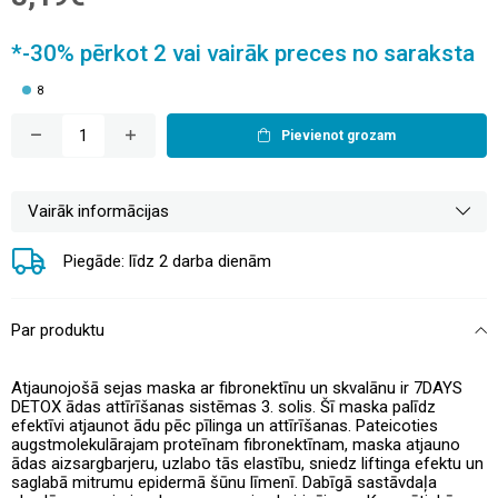
*-30% pērkot 2 vai vairāk preces no saraksta
8
Pievienot grozam
Vairāk informācijas
Piegāde: līdz 2 darba dienām
Par produktu
Atjaunojošā sejas maska ar fibronektīnu un skvalānu ir 7DAYS
DETOX ādas attīrīšanas sistēmas 3. solis. Šī maska palīdz
efektīvi atjaunot ādu pēc pīlinga un attīrīšanas. Pateicoties
augstmolekulārajam proteīnam fibronektīnam, maska atjauno
ādas aizsargbarjeru, uzlabo tās elastību, sniedz liftinga efektu un
saglabā mitrumu epidermā šūnu līmenī. Dabīgā sastāvdaļa