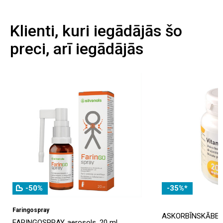
Klienti, kuri iegādājās šo
preci, arī iegādājās
-50%
-35%*
Faringospray
ASKORBĪNSKĀBE, 5
FARINGOSPRAY, aerosols, 20 ml