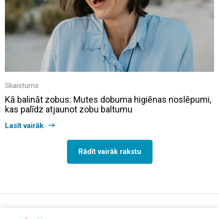
Skaistums
Kā balināt zobus: Mutes dobuma higiēnas noslēpumi,
kas palīdz atjaunot zobu baltumu
Lasīt vairāk
Rādīt vairāk rakstu
support@aptelia.lv
+371 64 588 892