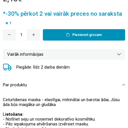
*-30% pērkot 2 vai vairāk preces no saraksta
7
Pievienot grozam
Vairāk informācijas
Piegāde: līdz 2 darba dienām
Par produktu
Ceturtdienas maska - elastīgai, mitrinātai un barotai ādai, Jūsu
āda būs maigāka un gludāka.
L
ietošana:
- Notīriet seju un noņemiet dekoratīvo kosmētiku.
- Pēc iepakojuma atvēršanas izvērsiet masku.