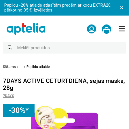
Papildu -20% atlaide atlasītām precēm ar kodu EXTRA20,
pērkot no 35 €:
Izvēlieties
Sākums
...
Papildu atlaide
7DAYS ACTIVE CETURTDIENA, sejas maska,
28g
7DAYS
-30%*