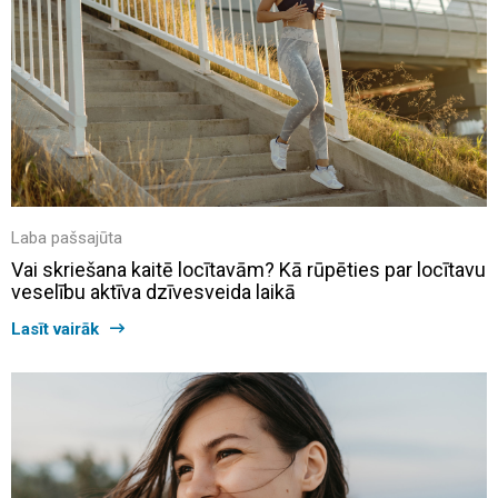
Laba pašsajūta
Vai skriešana kaitē locītavām? Kā rūpēties par locītavu
veselību aktīva dzīvesveida laikā
Lasīt vairāk