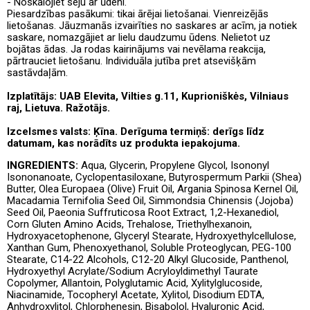
- Noskalojiet seju ar ūdeni.
Piesardzības pasākumi: tikai ārējai lietošanai. Vienreizējās
lietošanas. Jāuzmanās izvairīties no saskares ar acīm, ja notiek
saskare, nomazgājiet ar lielu daudzumu ūdens. Nelietot uz
bojātas ādas. Ja rodas kairinājums vai nevēlama reakcija,
pārtrauciet lietošanu. Individuāla jutība pret atsevišķām
sastāvdaļām.
Izplatītājs: UAB Elevita, Vilties g.11, Kuprioniškės, Vilniaus
raj, Lietuva. Ražotājs.
Izcelsmes valsts: Ķīna. Derīguma termiņš: derīgs līdz
datumam, kas norādīts uz produkta iepakojuma.
INGREDIENTS:
Aqua, Glycerin, Propylene Glycol, Isononyl
Isononanoate, Cyclopentasiloxane, Butyrospermum Parkii (Shea)
Butter, Olea Europaea (Olive) Fruit Oil, Argania Spinosa Kernel Oil,
Macadamia Ternifolia Seed Oil, Simmondsia Chinensis (Jojoba)
Seed Oil, Paeonia Suffruticosa Root Extract, 1,2-Hexanediol,
Corn Gluten Amino Acids, Trehalose, Triethylhexanoin,
Hydroxyacetophenone, Glyceryl Stearate, Hydroxyethylcellulose,
Xanthan Gum, Phenoxyethanol, Soluble Proteoglycan, PEG-100
Stearate, C14-22 Alcohols, C12-20 Alkyl Glucoside, Panthenol,
Hydroxyethyl Acrylate/Sodium Acryloyldimethyl Taurate
Copolymer, Allantoin, Polyglutamic Acid, Xylitylglucoside,
Niacinamide, Tocopheryl Acetate, Xylitol, Disodium EDTA,
Anhydroxylitol, Chlorphenesin, Bisabolol, Hyaluronic Acid,