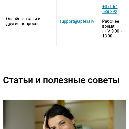
+371 64
588 892
Онлайн-заказы и
support@aptelia.lv
Рабочее
другие вопросы
время
:
I - V 9:00 -
13:00
Статьи и полезные советы