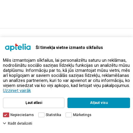
support@aptelia.lv
+371 64 588 892
Šī tīmekļa vietne izmanto sīkfailus
Mēs izmantojam sīkfailus, lai personalizētu saturu un reklāmas,
nodrošinātu sociālo saziņas līdzekļu funkcijas un analizētu mūsu
Предложения и акции
datplūsmu. Informāciju par to, kā jūs izmantojat mūsu vietni, mēs
arī kopīgojam ar saviem sociālās saziņas līdzekļu, reklamēšanas
un analīzes partneriem, kuri to var apvienot ar citu informāciju, ko
Контакты
viņiem sniedzat vai ko viņi apkopo, kad lietojat viņu pakalpojumus.
Uzziniet vairāk
Правила и политика
Ļaut atlasi
Atļaut visu
Nepieciešams
Statistika
Mārketings
Rādīt detalizēti
© Aptelia